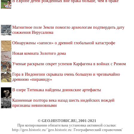
В Европе детей рождённых вне брака больше, чем в браке
Магнитное поле Земли помогло археологам подтвердить дату
сожжения Иерусалима
Обнаружены «записи» о древней глобальной катастрофе
Новая комната Золотого дома
Ученые раскрыли секрет успехов Карфагена в войнах с Римом
Гора в Индонезии скрывала очень большую и чрезвычайно
древнюю «пирамиду»
В озере Титикака найдены доинкские артефакты
Казненные полтора века назад шесть индейских вождей
признаны невиновными
© GEO.HISTORIC.RU, 2001-2021
При копировании обязательна установка активной ссылки:
http://geo.historic.ru/ 'geo.historic.ru: Географический справочник'