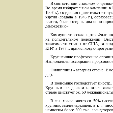
В соответствии с законом о чрезвы
Во время избирательной кампании в 
1907 г.), создавшая правительственн
кзртия (создана в 1946 г.), образов
власти, были созданы два оппозици
демократию».
Коммунистическая партия Филиппин 
на полулегальном положении. Выст
зависимости страны от США, за созд
КПФ в 1977 г. принял новую программ
Крупнейшие профсоюзные организ
Национальная ассоциация профсоюзов 
Филиппины - аграрная страна. Имее
др.).
В экономике господствует иностр.,
Крупным вкладчиком капитала являет
стране действует ок. 60 межнационал
В сел. хоз-ве занято св. 50% насе
крупных землевладельцев, в т. ч. ино
немногим более 300 тыс. арендаторо