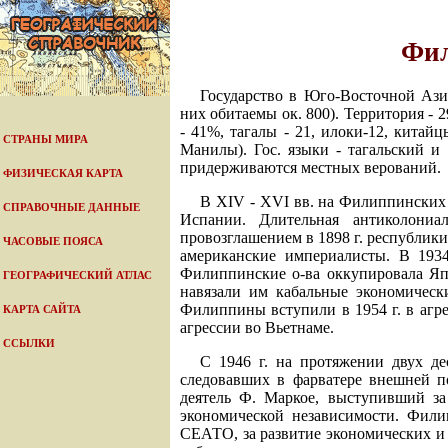
Фил
Государство в Юго-Восточной Ази
них обитаемы ок. 800). Территория - 29
- 41%, тагалы - 21, илоки-12, китай
СТРАНЫ МИРА
Манилы). Гос. языки - тагальский и
придерживаются местных верований.
ФИЗИЧЕСКАЯ КАРТА
В XIV - XVI вв. на Филиппинских о
СПРАВОЧНЫЕ ДАННЫЕ
Испании. Длительная антиколониа
провозглашением в 1898 г. республики
ЧАСОВЫЕ ПОЯСА
американские империалисты. В 193
Филиппинские о-ва оккупировала Я
ГЕОГРАФИЧЕСКИЙ АТЛАС
навязали им кабальные экономичес
Филиппины вступили в 1954 г. в агре
КАРТА САЙТА
агрессии во Вьетнаме.
ССЫЛКИ
С 1946 г. на протяжении двух де
следовавших в фарватере внешней 
деятель Ф. Маркое, выступивший з
экономической независимости. Фили
СЕАТО, за развитие экономических и