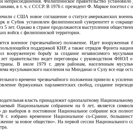
нии неприсоединения. Филиппинское правительство установило
анами, в т. ч. с СССР. В 1976 г. президент Ф. Маркое посетил 
ючили с США новое соглашение о статусе американских военных
арк и Субик установлен филиппинский суверенитет и сокраще
з 5 лет. Однако в стране продолжаются выступления обществе
их войск с филиппинской территории.
ется военное (чрезвычайное) положение. Идет вооруженная б
 пользующейся поддержкой КНР, а также отрядов Фронта нацио
 вооруженную борьбу за создание независимого мусульманс
 лет правительство ведет переговоры с руководством ФНОЛ
страны. В июле 1979 г. двум районам, населенным мусульм
лема мусульманского населения на Минданао и Сулу все еще ост
ительного времени чрезвычайного положения привело к усилени
новление буржуазных парламентских свобод, создание переход
конодательная власть принадлежит однопалатному Национальному
раемый Национальным собранием на 6 лет, является символи
 до выборов в постоянное Национальное собрание вся полнота
78 г. избрано временное Национальное со-Срание, большинст
жение за новое общество». На первой сессии Национального с
тра.