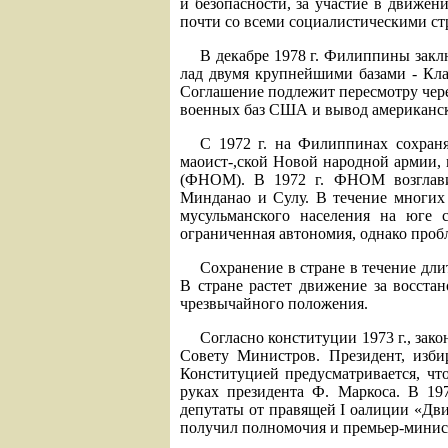
и безопасности, за участие в движе
почти со всеми социалистическими стр
В декабре 1978 г. Филиппины закл
лад двумя крупнейшими базами - Кл
Соглашение подлежит пересмотру чере
военных баз США и вывод американск
С 1972 г. на Филиппинах сохраня
маоист-,ской Новой народной армии,
(ФНОМ). В 1972 г. ФНОМ возглавил
Минданао и Сулу. В течение многих
мусульманского населения на юге 
ограниченная автономия, однако проб
Сохранение в стране в течение дл
В стране растет движение за восста
чрезвычайного положения.
Согласно конституции 1973 г., за
Совету Министров. Президент, изби
Конституцией предусматривается, что
руках президента Ф. Маркоса. В 19
депутаты от правящей I оалиции «Дви
получил полномочия и премьер-минис