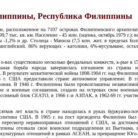
иппины, Республика Филиппины
и, расположенное на 7107 островах Филиппинского архипелаг
9,7 тыс. кв. км. Население - 45 млн. (оценка, октябрь 1979 г.); в
цы -1,2% и др. Столица - Манила (7,5 млн. жит. в пределах Бо
 английский. 86% верующих - католики, 6%-мусульмане, оста
-вах существовало несколько феодальных княжеств, к-рые в 156
льная борьба народа завершилась изгнанием из страны и
. В результате захватнической войны 1898-1904 гг. над Филипп
4 г. США предоставили стране автономное управление. В 
пония. В 1946 г. Филиппины были провозглашены независимо
кие и военные соглашения, создали на островах свои воен
ссивный блок СЕАТО, в 1966 г.-в АЗПАК, в 1962-69 гг. участ
сятков лет власть в стране находилась в руках буржуазно-п
политики США. В 1965 г. на пост президента Филиппин был
а пересмотр неравноправных отношений с США, за достижен
ппины отозвали свои воинские подразделения из Вьетнама, 
 культурных отношений в рамках АСЕАН, за превращение Юго-