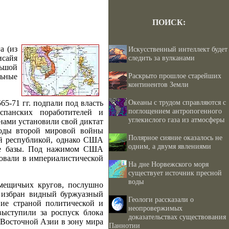
ПОИСК:
а (из
Искусственный интеллект будет
исайя
следить за вулканами
льшой
Раскрыто прошлое старейших
льные
континентов Земли
Океаны с трудом справляются с
5-71 гг. подпали под власть
поглощением антропогенного
спанских поработителей и
углекислого газа из атмосферы
инами установили свой диктат
годы второй мировой войны
Полярное сияние оказалось не
й республикой, однако США
одним, а двумя явлениями
ные базы. Под нажимом США
вовали в империалистической
На дне Норвежского моря
существует источник пресной
воды
омещичьих кругов, послушно
 избран видный буржуазный
Геологи рассказали о
ие страной политической и
неопровержимых
выступили за роспуск блока
доказательствах существования
Восточной Азии в зону мира
Паннотии