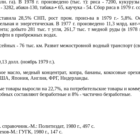
н. га). В 1978 г. произведено (тыс. т): риса - 7200, кукурузы
 3282, абаки-130, табака-• 65, каучука - 54. Сбор риса в 1979 г. со
оставила 28,5% СНП, рост пром. произ-ва в 1979 г.- 5,8%. О
льная и энергетическая. В 1977 г. произведено 11,3 млрд. квт-ч
та; добыто 281 тыс. т угля, 261,7 тыс. т медной руды (в 1978 г
нефти в прибрежных водах.
ссейных - 76 тыс. км. Развит межостровной водный транспорт (св
13 долл. (ноябрь 1979 г.).
ое масло, медный концентрат, копра, бананы, кокосовые орехи,
 США, Япония, Англия, ФРГ, Нидерланды.
ые товары выросли на 22,7%, на потребительские товары и комм
обных составляют безработные и 8% - частично безработные.
справочник.-М.: Политиздат, 1980 г., 497 с.
хов-М.: ГУГК, 1980 г., 147 с.