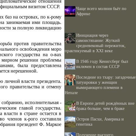
 дипломатические отношения
с официальным визитом СССР.
Чаще всего молния бьёт по
Африке
 баз на островах, по к-рому
на занимаемая ими площадь.
нности за полную ликвидацию
Инициация через
самоистязание: Жуткий
орьба против правительства
средневековый пережиток,
нального освобождения моро
практикуемый в XXI веке
кого государства на о-вах
 о мирном решении проблемы
В 1946 году Кенигсберг был
анами, была предоставлена
включен в состав СССР
ается нерешенной.
Последние из тхару: загадочные
ю личной власти президента.
татуировки у женщин
ного правительства и отмену
вымирающего племени в
Непале
 собранию, исполнительная -
В Европе детей рождённых вне
ческим главой государства.
брака больше, чем в браке
 власти в стране остается в
во членов к-рого составили
Остров Пасхи, Америка и
обрания президент Ф. Маркое
генетика
Получение высшего