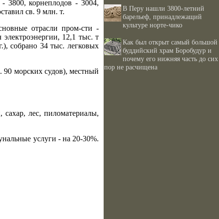
 - 3800, корнеплодов - 3004,
В Перу нашли 3800-летний
ставил св. 9 млн. т.
барельеф, принадлежащий
культуре норте-чико
сновные отрасли пром-сти -
 электроэнергии, 12,1 тыс. т
Как был открыт самый большой
.), собрано 34 тыс. легковых
буддийский храм Боробудур и
почему его нижняя часть до сих
пор не расчищена
. 90 морских судов), местный
 сахар, лес, пиломатериалы,
унальные услуги - на 20-30%.