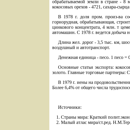
обрабатываемой земли в стране - 8 мл
кокосовых орехов - 4721, сахара-сырца -
В 1978 г. доля пром. произ-ва с
горнорудная, обрабатывающая, строите
цинкового концентрата, 4 млн. т цемен
автомашин. С 1978 г. ведется добыча 
Длина жел. дорог - 3,5 тыс. км, шо
воздушный и автотранспорт.
Денежная единица - песо. 1 песо = 0,
Основные статьи экспорта: кокосов
золото. Главные торговые партнеры:
В 1979 г. иены на продовольственн
Более 6,4% от общего числа трудоспос
Источники:
Страны мира: Краткий полит.экон. 
Малый атлас мира/ст.ред. Н.М.Тере