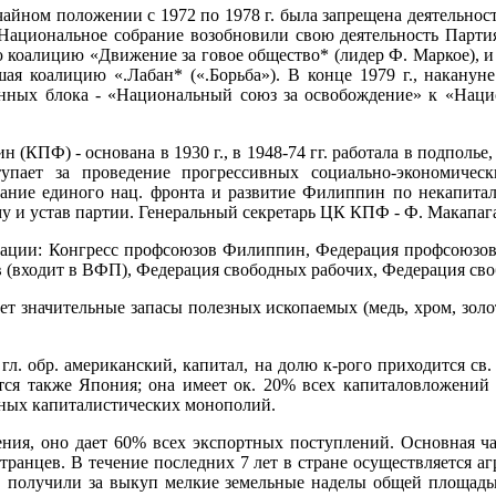
чайном положении с 1972 по 1978 г. была запрещена деятельнос
Национальное собрание возобновили свою деятельность Партия
ую коалицию «Движение за говое общество* (лидер Ф. Маркое), 
авшая коалицию «.Лабан* («.Борьба»). В конце 1979 г., накану
онных блока - «Национальный союз за освобождение» к «Наци
(КПФ) - основана в 1930 г., в 1948-74 гг. работала в подполье,
упает за проведение прогрессивных социально-экономичес
ание единого нац. фронта и развитие Филиппин по некапитали
у и устав партии. Генеральный секретарь ЦК КПФ - Ф. Макапаг
ации: Конгресс профсоюзов Филиппин, Федерация профсоюзов
(входит в ВФП), Федерация свободных рабочих, Федерация своб
т значительные запасы полезных ископаемых (медь, хром, золот
 гл. обр. американский, капитал, на долю к-рого приходится с
ся также Япония; она имеет ок. 20% всех капиталовложений (
ьных капиталистических монополий.
ления, оно дает 60% всех экспортных поступлений. Основная ча
странцев. В течение последних 7 лет в стране осуществляется аг
в получили за выкуп мелкие земельные наделы общей площадью