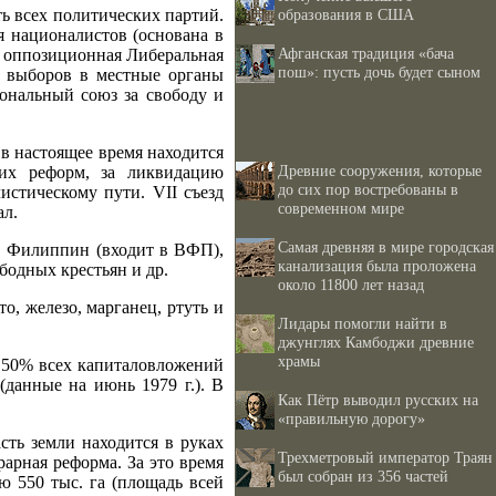
ть всех политических партий.
образования в США
 националистов (основана в
Афганская традиция «бача
и оппозиционная Либеральная
пош»: пусть дочь будет сыном
не выборов в местные органы
ональный союз за свободу и
 в настоящее время находится
Древние сооружения, которые
ких реформ, за ликвидацию
до сих пор востребованы в
стическому пути. VII съезд
современном мире
ал.
Самая древняя в мире городская
 Филиппин (входит в ВФП),
канализация была проложена
одных крестьян и др.
около 11800 лет назад
о, железо, марганец, ртуть и
Лидары помогли найти в
джунглях Камбоджи древние
храмы
в. 50% всех капиталовложений
данные на июнь 1979 г.). В
Как Пётр выводил русских на
«правильную дорогу»
сть земли находится в руках
Трехметровый император Траян
рарная реформа. За это время
был собран из 356 частей
 550 тыс. га (площадь всей