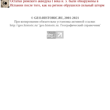
Остатки римского акведука I века н. э. были обнаружены в
Испании после того, как на регион обрушился сильный шторм
© GEO.HISTORIC.RU, 2001-2021
При копировании обязательна установка активной ссылки:
http://geo.historic.ru/ 'geo.historic.ru: Географический справочник'