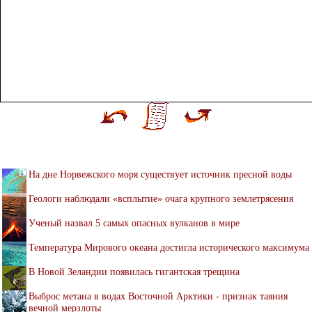
На дне Норвежского моря существует источник пресной воды
Геологи наблюдали «всплытие» очага крупного землетрясения
Ученый назвал 5 самых опасных вулканов в мире
Температура Мирового океана достигла исторического максимума
В Новой Зеландии появилась гигантская трещина
Выброс метана в водах Восточной Арктики - признак таяния
вечной мерзлоты